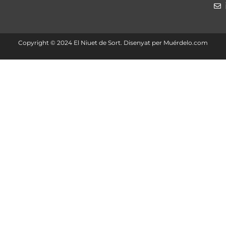
Copyright ©️ 2024 El Niuet de Sort. Disenyat per
Muérdelo.com