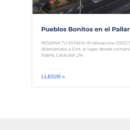
Pueblos Bonitos en el Pallar
RESERVA TU ESTADA 19 Valoracions  5
¡Bienvenidos a Sort, el lugar donde comienza
Sobirà, Cataluña! ¿Te
LLEGIR »