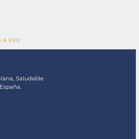
 A PEU
alana, Saludable
 España.