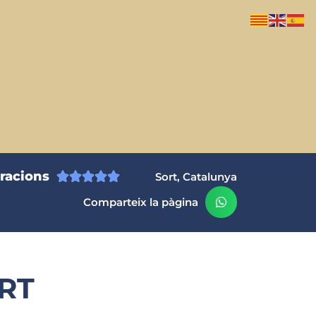
oracions





Sort, Catalunya
Comparteix la pàgina
ORT