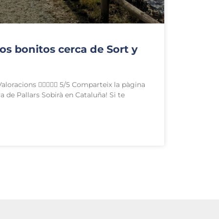
ios bonitos cerca de Sort y
loracions  5/5 Comparteix la pàgina
ya de Pallars Sobirà en Cataluña! Si te