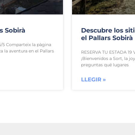
s Sobirà
Descubre los sit
el Pallars Sobirà
/5 Comparteix la pàgina
 la aventura en el Pallars
RESERVA TU ESTADA 19 Va
¡Bienvenidos a Sort, la jo
preguntas qué lugares
LLEGIR »