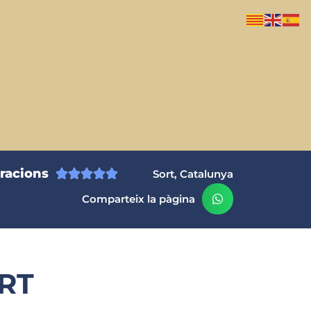
oracions





Sort, Catalunya
Comparteix la pàgina
ORT