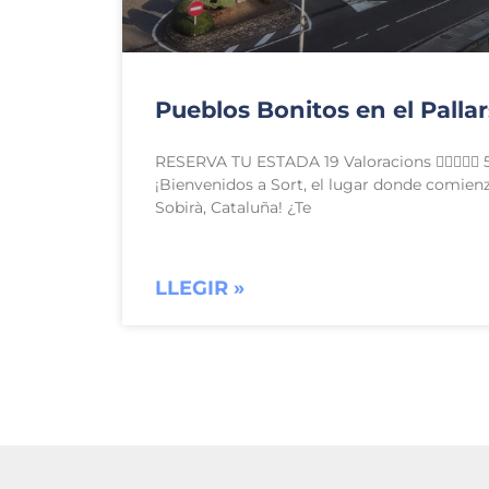
Pueblos Bonitos en el Pallar
RESERVA TU ESTADA 19 Valoracions  5
¡Bienvenidos a Sort, el lugar donde comienza
Sobirà, Cataluña! ¿Te
LLEGIR »