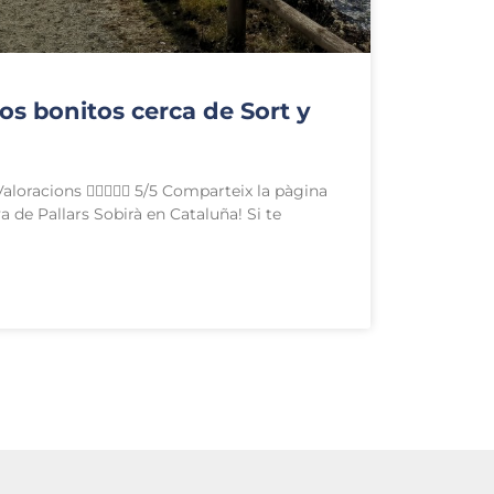
ios bonitos cerca de Sort y
loracions  5/5 Comparteix la pàgina
ya de Pallars Sobirà en Cataluña! Si te