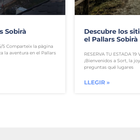
s Sobirà
Descubre los sit
el Pallars Sobirà
/5 Comparteix la pàgina
 la aventura en el Pallars
RESERVA TU ESTADA 19 Va
¡Bienvenidos a Sort, la jo
preguntas qué lugares
LLEGIR »