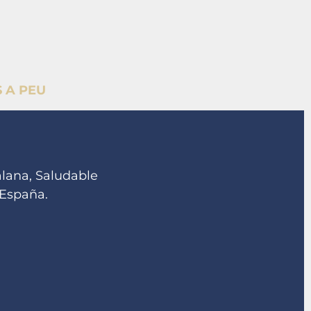
 A PEU
alana, Saludable
 España.